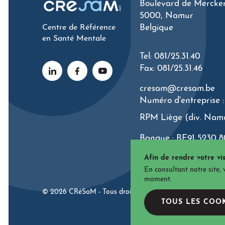
Boulevard de Mercke
5000, Namur
Centre de Référence
Belgique
en Santé Mentale
Tel: 081/25.31.40
Fax: 081/25.31.46
cresam@cresam.be
Numéro d'entreprise :
RPM Liège (div. Nam
Banque : BE91 5230 8
Afin de rendre votre vis
En consultant notre site,
moment.
© 2026 CRéSaM - Tous droits réservés
Termes et con
TOUS LES COO