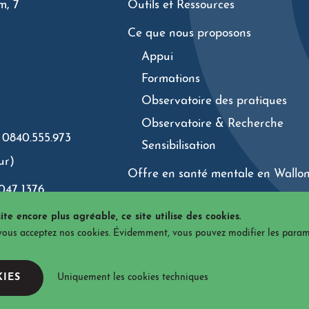
m, 7
Outils et Ressources
Ce que nous proposons
Appui
Formations
Observatoire des pratiques
Observatoire & Recherche
 0840.555.973
Sensibilisation
ur)
Offre en santé mentale en Wallon
047 1376
Thématiques
ite encore plus agréable, ce site utilise des cookies.
 vous acceptez nos cookies. Évidemment, vous pouvez modifier les param
ditions
Politique de confidentialité
Gestion des cookies
A
KIES
Uniquement les cookies techniques