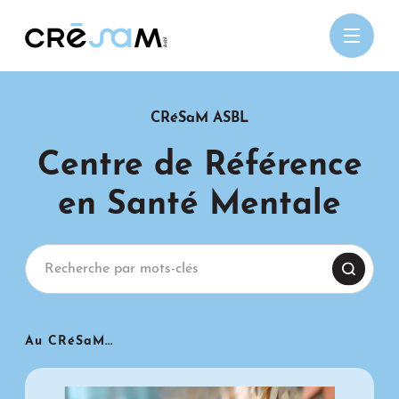
Passer
au
contenu
CRéSaM ASBL
Centre de Référence
en Santé Mentale
Au CRéSaM...