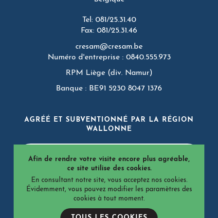
Tel: 081/25.31.40
Fax: 081/25.31.46
cresam@cresam.be
Numéro d'entreprise : 0840.555.973
RPM Liège (div. Namur)
Banque : BE91 5230 8047 1376
AGRÉÉ ET SUBVENTIONNÉ PAR LA RÉGION
WALLONNE
Afin de rendre votre visite encore plus agréable,
ce site utilise des cookies.
En consultant notre site, vous acceptez nos cookies.
Évidemment, vous pouvez modifier les paramètres des
cookies à tout moment.
© 2026 CRéSaM - Tous droits réservés
TOUS LES COOKIES