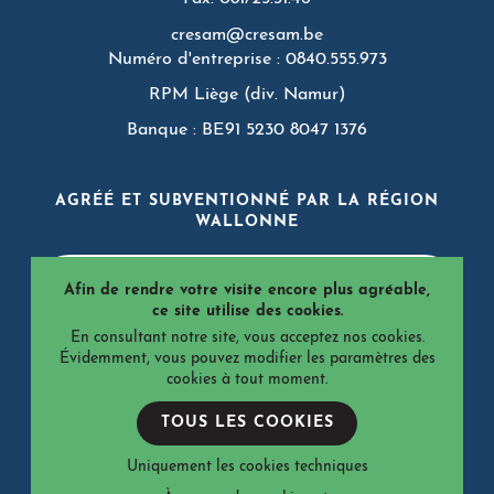
cresam@cresam.be
Numéro d'entreprise : 0840.555.973
RPM Liège (div. Namur)
Banque : BE91 5230 8047 1376
AGRÉÉ ET SUBVENTIONNÉ PAR LA RÉGION
WALLONNE
Afin de rendre votre visite encore plus agréable,
ce site utilise des cookies.
En consultant notre site, vous acceptez nos cookies.
Évidemment, vous pouvez modifier les paramètres des
cookies à tout moment.
© 2026 CRéSaM - Tous droits réservés
TOUS LES COOKIES
Termes et conditions
Politique de confidentialité
Gestion des cookies
Accessibilité
Uniquement les cookies techniques