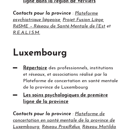
ligne dans la région de Verviers
Contacts pour la province
:
Plateforme
psychiatrique liégeoise
,
Projet Fusion Liège
,
RéSME – Réseau de Santé Mentale de l’Est
et
R.E.A.L.I.S.M.
Luxembourg
Répertoire
des professionnels, institutions
et réseaux, et associations réalisé par la
Plateforme de concertation en santé mentale
de la province de Luxembourg
Les soins psychologiques de première
ligne de la province
Contacts pour la province
:
Plateforme de
concertation en santé mentale de la province de
Luxembourg
,
Réseau ProxiRélux
,
Réseau Matilda